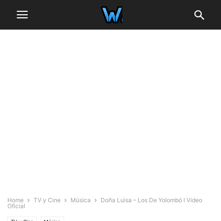
Home
TV y Cine
Música
Doña Luisa – Los De Yolombó l Video
Oficial