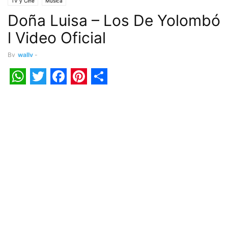
TV y Cine
Música
Doña Luisa – Los De Yolombó
l Video Oficial
By
wally
-
WhatsApp
Twitter
Facebook
Pinterest
Share