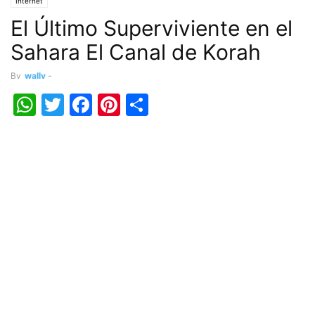
Internet
El Último Superviviente en el
Sahara El Canal de Korah
By
wally
-
WhatsApp
Twitter
Facebook
Pinterest
Share