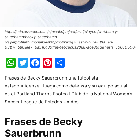
https://cdn.ussoccer.com/-/media/project/ussf/players/wnt/becky-
sauerbrunn/becky-sauerbrunn-
playerprofilethumbnaildesktopmobilejpg70.ashx?h=580&la=en-
US&w=580&rev=6a516d30ffa94ebcad6a20887ace8613&hash=3060D5C6
WhatsApp
Twitter
Facebook
Pinterest
Share
Frases de Becky Sauerbrunn una futbolista
estadounidense. Juega como defensa y su equipo actual
es el Portland Thorns Football Club de la National Women’s
Soccer League de Estados Unidos
Frases de Becky
Sauerbrunn