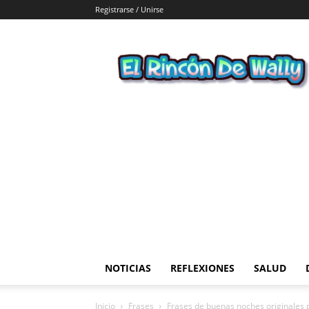
Registrarse / Unirse
El
Rincon
de
Wally
NOTICIAS
REFLEXIONES
SALUD
Inicio
Frases
Frases de buenas noches originales 