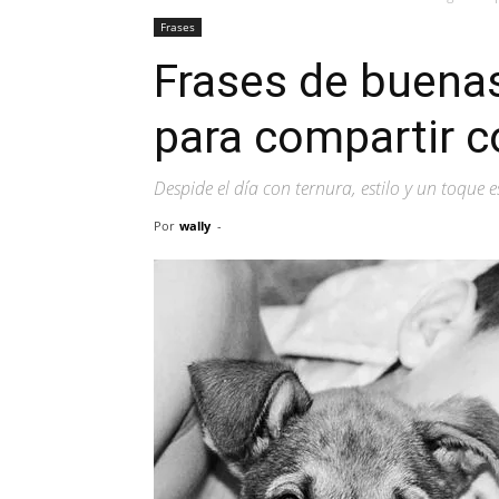
Frases
Frases de buenas
para compartir c
Despide el día con ternura, estilo y un toque e
Por
wally
-