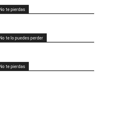
No te pierdas
No te lo puedes perder
No te pierdas