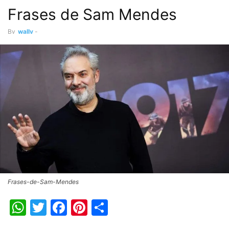
Frases de Sam Mendes
By
wally
-
Frases-de-Sam-Mendes
WhatsApp
Twitter
Facebook
Pinterest
Share