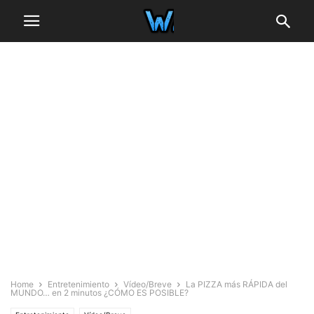
Home
Entretenimiento
Vídeo/Breve
La PIZZA más RÁPIDA del
MUNDO… en 2 minutos ¿CÓMO ES POSIBLE?