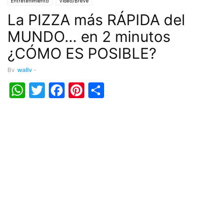
Entretenimiento
Vídeo/Breve
La PIZZA más RÁPIDA del
MUNDO… en 2 minutos
¿CÓMO ES POSIBLE?
By
wally
-
WhatsApp
Twitter
Facebook
Pinterest
Share