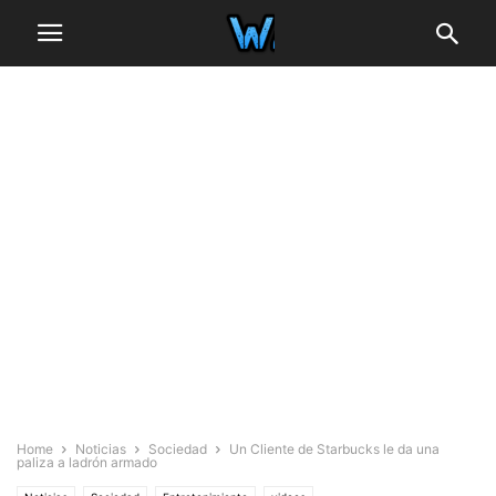
Home
Noticias
Sociedad
Un Cliente de Starbucks le da una
paliza a ladrón armado