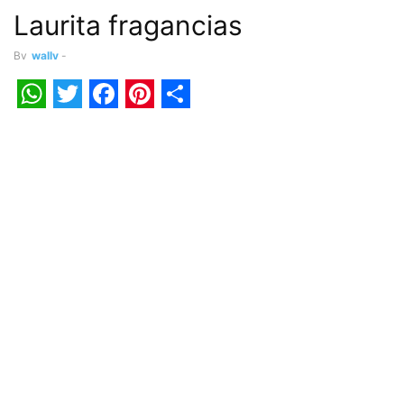
Laurita fragancias
By
wally
-
WhatsApp
Twitter
Facebook
Pinterest
Share