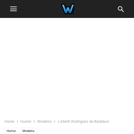
Home
Humor
Modelos
Lizbeth Rodriguez de Badabun
Humor
Modelos