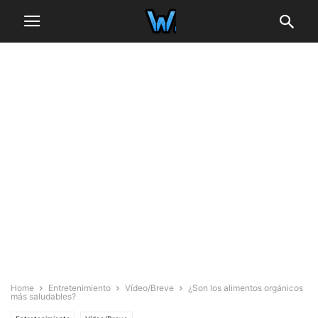
Home
Entretenimiento
Vídeo/Breve
¿Son los alimentos orgánicos
más saludables?