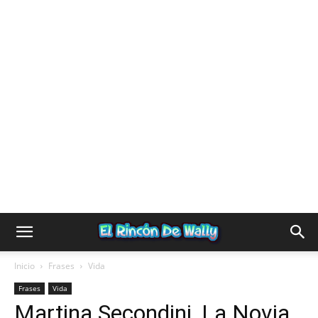
Inicio
Frases
Vida
Frases
Vida
Martina Secondini, La Novia