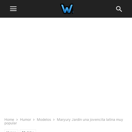
Home
Humor
Modelos
Maryury Jardin una jovencita latina muy
popular