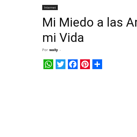
Internet
Mi Miedo a las A
mi Vida
Por
wally
-
WhatsApp
Twitter
Facebook
Pinterest
Share