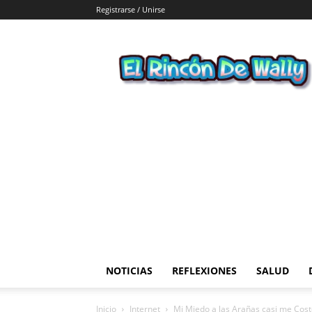
Registrarse / Unirse
El
Rincon
de
Wally
NOTICIAS
REFLEXIONES
SALUD
Inicio
Internet
Mi Miedo a las Arañas casi me Cost