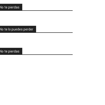
No te pierdas
No te lo puedes perder
No te pierdas