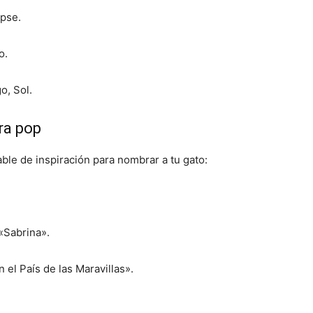
ipse.
o.
o, Sol.
ra pop
able de inspiración para nombrar a tu gato:
«Sabrina».
n el País de las Maravillas».