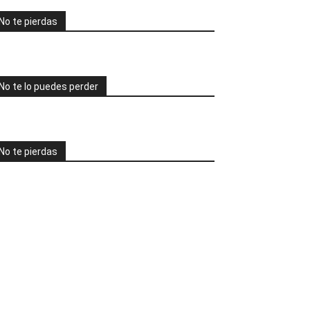
No te pierdas
No te lo puedes perder
No te pierdas