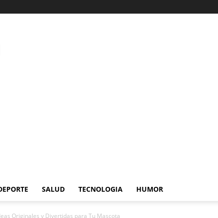
DEPORTE
SALUD
TECNOLOGIA
HUMOR
eas Originales y Divertidas para Tu Mascota