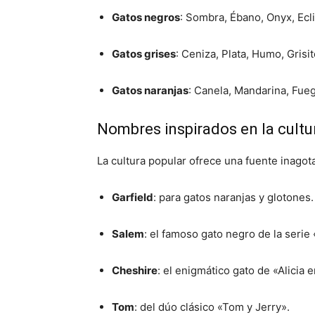
Gatos negros
:
Sombra, Ébano, Onyx, Ecl
Gatos grises
:
Ceniza, Plata, Humo, Grisit
Gatos naranjas
:
Canela, Mandarina, Fueg
Nombres inspirados en la cultu
La cultura popular ofrece una fuente inagot
Garfield
:
para gatos naranjas y glotones.
Salem
:
el famoso gato negro de la serie 
Cheshire
:
el enigmático gato de «Alicia e
Tom
:
del dúo clásico «Tom y Jerry».