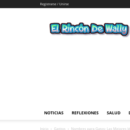
Registrarse / Unirse
El
Rincon
de
Wally
NOTICIAS
REFLEXIONES
SALUD
Inicio
Gatitos
Nombres para Gatos: Las Mejores Id