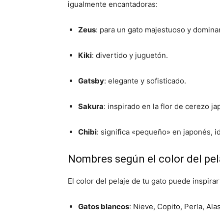
igualmente encantadoras:
Zeus
:
para un gato majestuoso y domina
Kiki
:
divertido y juguetón.
Gatsby
:
elegante y sofisticado.
Sakura
:
inspirado en la flor de cerezo j
Chibi
:
significa «pequeño» en japonés, i
Nombres según el color del pel
El color del pelaje de tu gato puede inspira
Gatos blancos
:
Nieve, Copito, Perla, Ala