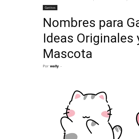
Gatitos
Nombres para Ga
Ideas Originales 
Mascota
Por
wally
-