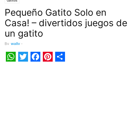
Gatitos
Pequeño Gatito Solo en
Casa! – divertidos juegos de
un gatito
By
wally
-
WhatsApp
Twitter
Facebook
Pinterest
Share