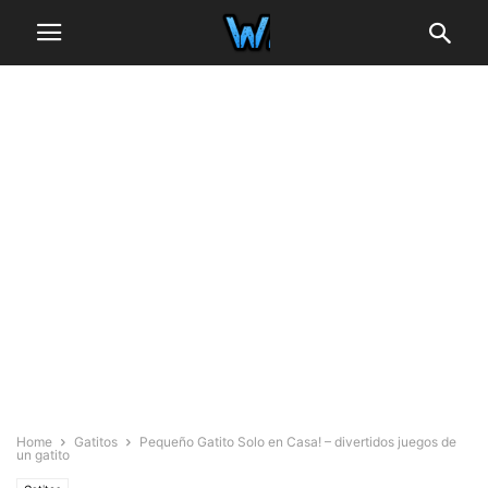
Home
Gatitos
Pequeño Gatito Solo en Casa! – divertidos juegos de
un gatito