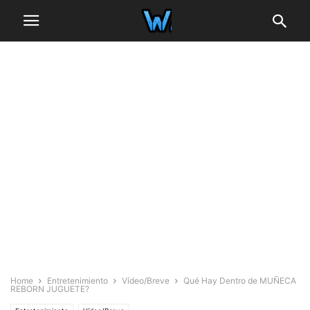
Home
Entretenimiento
Vídeo/Breve
Qué Hay Dentro de MUÑECA
REBORN JUGUETE?