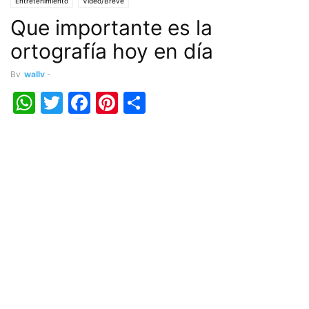
Entretenimiento
Vídeo/Breve
Que importante es la
ortografía hoy en día
By
wally
-
WhatsApp
Twitter
Facebook
Pinterest
Share