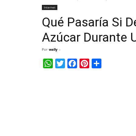
Internet
Qué Pasaría Si 
Azúcar Durante
Por
wally
-
WhatsApp
Twitter
Facebook
Pinterest
Share