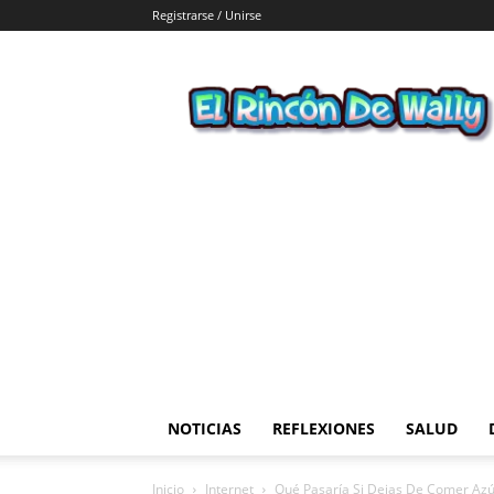
Registrarse / Unirse
El
Rincon
de
Wally
NOTICIAS
REFLEXIONES
SALUD
Inicio
Internet
Qué Pasaría Si Dejas De Comer Az