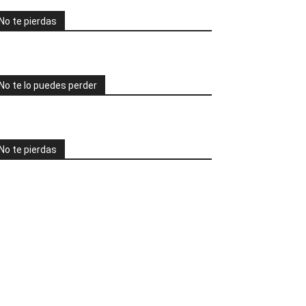
No te pierdas
No te lo puedes perder
No te pierdas