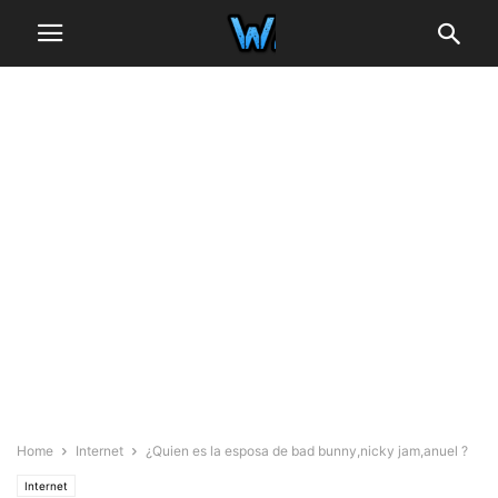
Home
Internet
¿Quien es la esposa de bad bunny,nicky jam,anuel ?
Internet