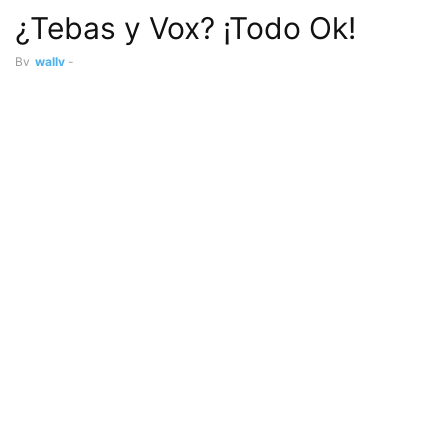
¿Tebas y Vox? ¡Todo Ok!
By
wally
-