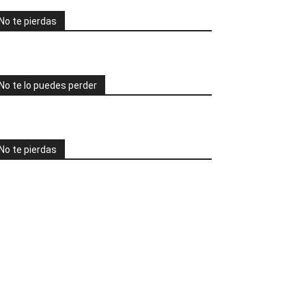
No te pierdas
No te lo puedes perder
No te pierdas