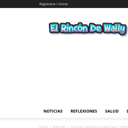
Registrarse / Unirse
El
Rincon
de
Wally
NOTICIAS
REFLEXIONES
SALUD
Inicio
Internet
Una vez la lluvia no paró por 2 mill