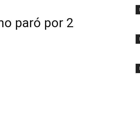
 no paró por 2
s