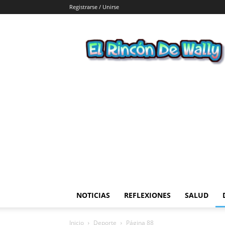
Registrarse / Unirse
El
Rincon
de
Wally
NOTICIAS
REFLEXIONES
SALUD
Inicio
Deporte
Página 88