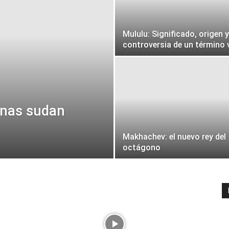
Mululu: Significado, origen y
controversia de un término v
onas sudan
Makhachev: el nuevo rey del
octágono