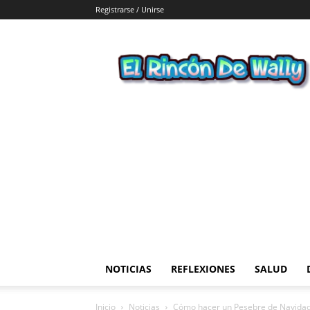
Registrarse / Unirse
El
Rincon
de
Wally
NOTICIAS
REFLEXIONES
SALUD
Inicio
Noticias
Cómo hacer un Pesebre de Navida