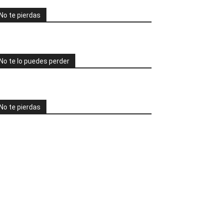
No te pierdas
No te lo puedes perder
No te pierdas