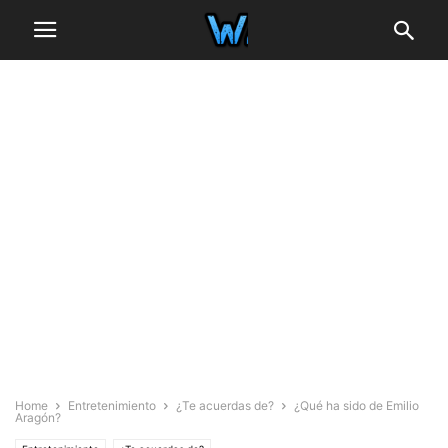
Home
Entretenimiento
¿Te acuerdas de?
¿Qué ha sido de Emilio
Aragón?